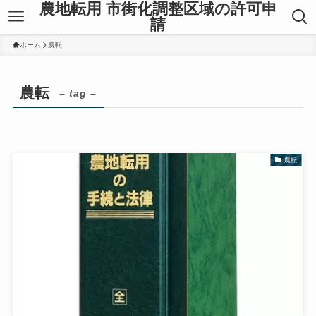
農地転用 市街化調整区域の許可申
請
ホーム
農転
農転
– tag –
農転