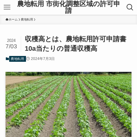
農地転用 市街化調整区域の許可申
請
ホーム
農地転用
収穫高とは、農地転用許可申請書
2024
7/03
10a当たりの普通収穫高
2024年7月3日
農地転用